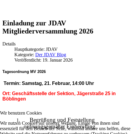
Einladung zur JDAV
Mitgliederversammlung 2026
Details
Hauptkategorie:
JDAV
Kategorie:
Der JDAV Blog
Veröffentlicht: 19. Januar 2026
Tagesordnung MV 2026
Termin: Samstag, 21. Februar, 14:00 Uhr
Ort: Geschäftsstelle der Sektion, Jägerstraße 25 in
Böblingen
Wir benutzen Cookies
Begrüßung und Feststellung
1.
Wir nutzen Cookies auf unserer Website. Einige von ihnen sind
ordnungsgemäßer Einberufung
essenziell für den Betrieb der Seite, während andere uns helfen, diese
Website und die Nutzererfahrung zu verbessern (Tracking Cookies).