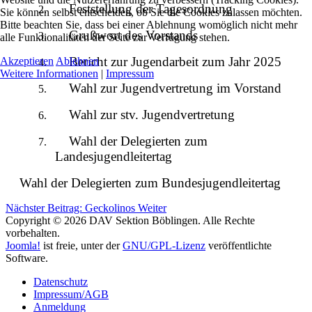
Feststellung der Tagesordnung
2.
Sie können selbst entscheiden, ob Sie die Cookies zulassen möchten.
Bitte beachten Sie, dass bei einer Ablehnung womöglich nicht mehr
Grußwort des Vorstands
3.
alle Funktionalitäten der Seite zur Verfügung stehen.
Bericht zur Jugendarbeit zum Jahr 2025
Akzeptieren
Ablehnen
4.
Weitere Informationen
|
Impressum
Wahl zur Jugendvertretung im Vorstand
5.
Wahl zur stv. Jugendvertretung
6.
Wahl der Delegierten zum
7.
Landesjugendleitertag
Wahl der Delegierten zum Bundesjugendleitertag
Nächster Beitrag: Geckolinos
Weiter
Copyright © 2026 DAV Sektion Böblingen. Alle Rechte
vorbehalten.
Joomla!
ist freie, unter der
GNU/GPL-Lizenz
veröffentlichte
Software.
Datenschutz
Impressum/AGB
Anmeldung