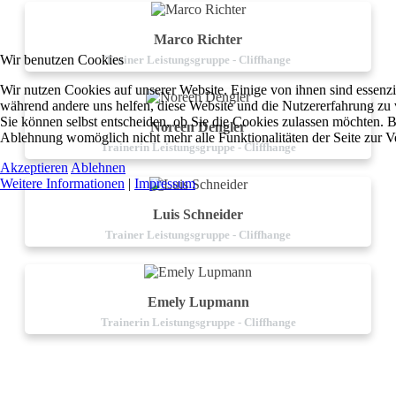
Marco Richter
Wir benutzen Cookies
Trainer Leistungsgruppe - Cliffhange
Wir nutzen Cookies auf unserer Website. Einige von ihnen sind essenzie
während andere uns helfen, diese Website und die Nutzererfahrung zu 
Sie können selbst entscheiden, ob Sie die Cookies zulassen möchten. Bi
Noreen Dengler
Ablehnung womöglich nicht mehr alle Funktionalitäten der Seite zur V
Trainerin Leistungsgruppe - Cliffhange
Akzeptieren
Ablehnen
Weitere Informationen
|
Impressum
Luis Schneider
Trainer Leistungsgruppe - Cliffhange
Emely Lupmann
Trainerin Leistungsgruppe - Cliffhange