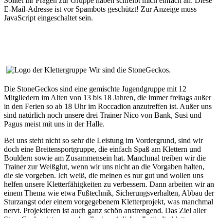
Solltet ihr Fragen zur Gruppe haben schreibt mich einfach an:
Diese
E-Mail-Adresse ist vor Spambots geschützt! Zur Anzeige muss
JavaScript eingeschaltet sein.
Wir sind die StoneGeckos.
Die StoneGeckos sind eine gemischte Jugendgruppe mit 12
Mitgliedern im Alten von 13 bis 18 Jahren, die immer freitags außer
in den Ferien so ab 18 Uhr im Roccadion anzutreffen ist. Außer uns
sind natürlich noch unsere drei Trainer Nico von Bank, Susi und
Pagus meist mit uns in der Halle.
Bei uns steht nicht so sehr die Leistung im Vordergrund, sind wir
doch eine Breitensportgruppe, die einfach Spaß am Klettern und
Bouldern sowie am Zusammensein hat. Manchmal treiben wir die
Trainer zur Weißglut, wenn wir uns nicht an die Vorgaben halten,
die sie vorgeben. Ich weiß, die meinen es nur gut und wollen uns
helfen unsere Kletterfähigkeiten zu verbessern. Dann arbeiten wir an
einem Thema wie etwa Fußtechnik, Sicherungsverhalten, Abbau der
Sturzangst oder einem vorgegebenem Kletterprojekt, was manchmal
nervt. Projektieren ist auch ganz schön anstrengend. Das Ziel aller