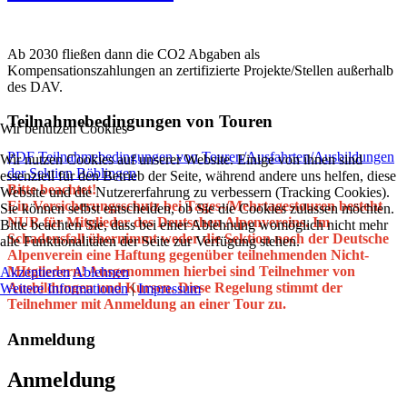
Ab 2030 fließen dann die CO2 Abgaben als
Kompensationszahlungen an zertifizierte Projekte/Stellen außerhalb
des DAV.
Teilnahmebedingungen von Touren
Wir benutzen Cookies
PDF Teilnahmebedingungen von Touren/Ausfahrten/Ausbildungen
Wir nutzen Cookies auf unserer Website. Einige von ihnen sind
der Sektion Böblingen
essenziell für den Betrieb der Seite, während andere uns helfen, diese
Bitte beachtet!
Website und die Nutzererfahrung zu verbessern (Tracking Cookies).
Ein Versicherungsschutz bei Tages-/Mehrtagestouren besteht
Sie können selbst entscheiden, ob Sie die Cookies zulassen möchten.
NUR für Mitglieder des Deutschen Alpenvereins. Im
Bitte beachten Sie, dass bei einer Ablehnung womöglich nicht mehr
Schadensfall übernimmt weder die Sektion noch der Deutsche
alle Funktionalitäten der Seite zur Verfügung stehen.
Alpenverein eine Haftung gegenüber teilnehmenden Nicht-
MItgliedern! Ausgenommen hierbei sind Teilnehmer von
Akzeptieren
Ablehnen
Ausbildungen und Kursen. Diese Regelung stimmt der
Weitere Informationen
|
Impressum
Teilnehmer mit Anmeldung an einer Tour zu.
Anmeldung
Anmeldung